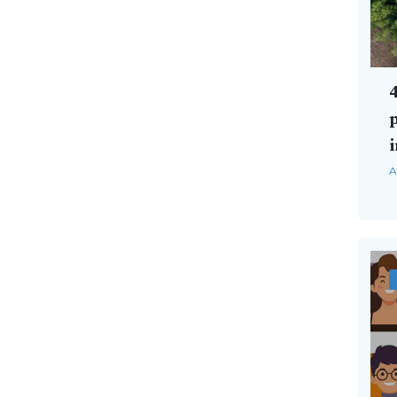
4
p
i
A