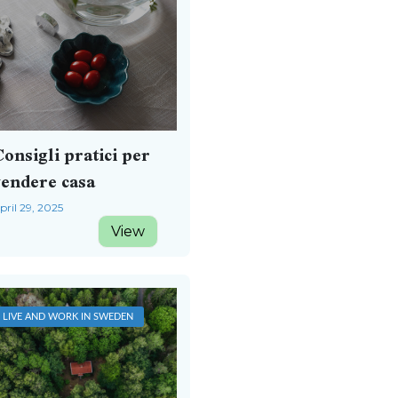
onsigli pratici per
vendere casa
pril 29, 2025
View
LIVE AND WORK IN SWEDEN