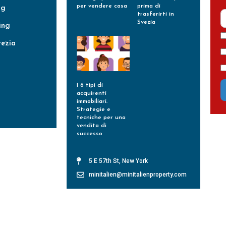
per vendere casa
prima di
ng
trasferirti in
Leggi Tutto »
Svezia
ing
Leggi Tutto »
vezia
I 6 tipi di
acquirenti
immobiliari.
Strategie e
tecniche per una
vendita di
successo
Leggi Tutto »
5 E 57th St, New York
minitalien@minitalienproperty.com