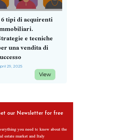
 6 tipi di acquirenti
immobiliari.
trategie e tecniche
er una vendita di
successo
pril 29, 2025
View
et our Newsletter for free
verything you need to know about the
al estate market and Italy