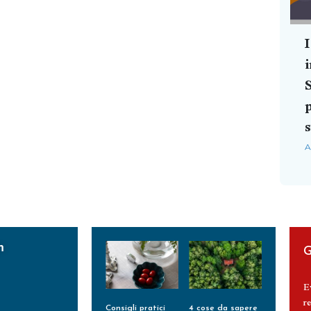
I
S
p
A
m
G
E
re
Consigli pratici
4 cose da sapere