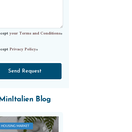
ccept
your Terms and Conditions
*
ccept
Privacy Policy
*
Send Request
MinItalien Blog
HOUSING MARKET