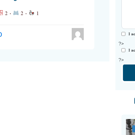
2
2
1
I a
0
?>
I a
?>