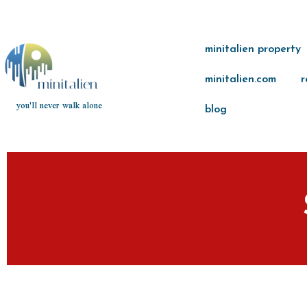
minitalien property
minitalien.com
r
you'll never walk alone
blog