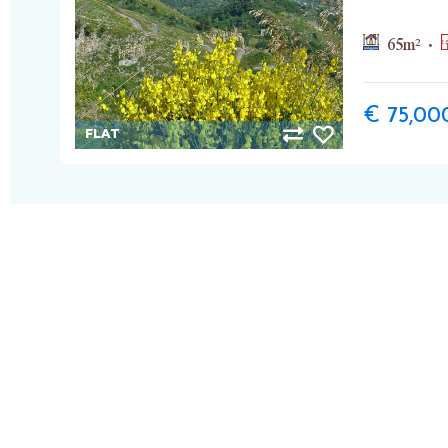
65
m²
€ 75,00
FLAT