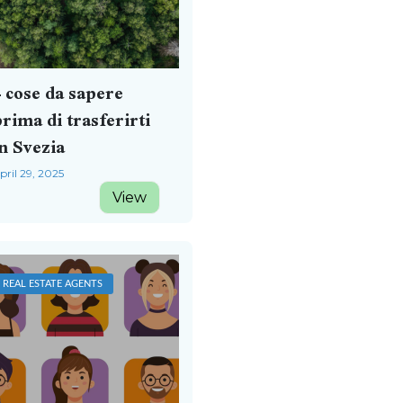
 cose da sapere
rima di trasferirti
n Svezia
pril 29, 2025
View
REAL ESTATE AGENTS