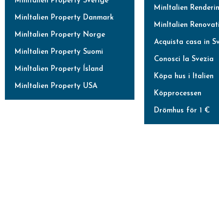
MinItalien Property Sverige
MinItalien Renderi
MinItalien Property Danmark
MinItalien Renovat
MinItalien Property Norge
Acquista casa in S
MinItalien Property Suomi
Conosci la Svezia
MinItalien Property Ísland
Köpa hus i Italien
MinItalien Property USA
Köpprocessen
Drömhus för 1 €