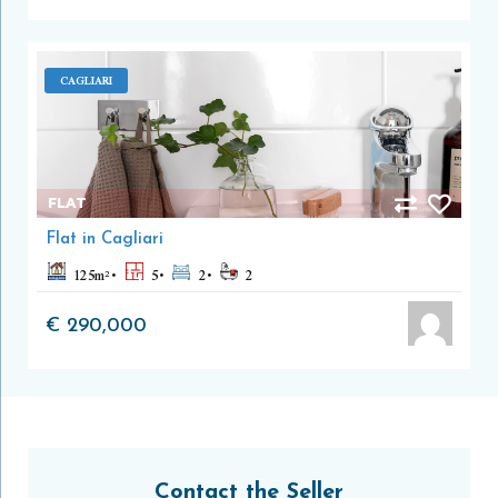
CAGLIARI
FLAT
Flat in Cagliari
125
m²
5
2
2
€ 290,000
Contact the Seller