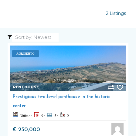
2 Listings
AGRIGENTO
PENTHOUSE
Prestigious two-level penthouse in the historic
center
300
m²
9
5
2
€ 250,000