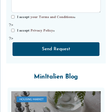
I accept
your Terms and Conditions
*
?>
I accept
Privacy Policy
*
?>
Send Request
MinItalien Blog
HOUSING MARKET