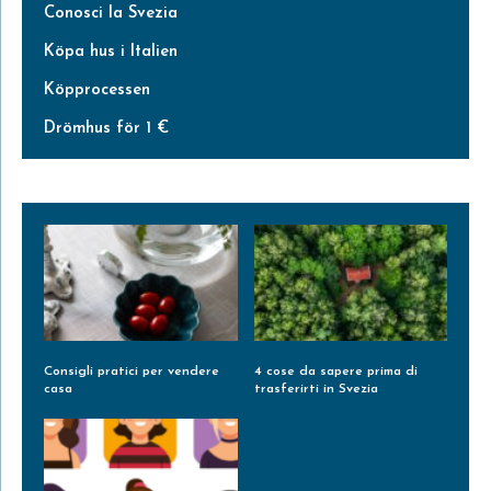
Conosci la Svezia
Köpa hus i Italien
Köpprocessen
Drömhus för 1 €
Consigli pratici per vendere
4 cose da sapere prima di
casa
trasferirti in Svezia
Leggi Tutto »
Leggi Tutto »