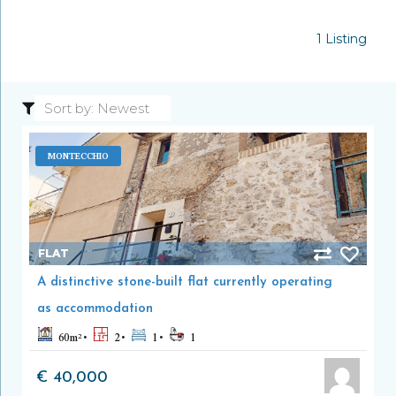
1 Listing
MONTECCHIO
FLAT
A distinctive stone-built flat currently operating
as accommodation
60
m²
2
1
1
€ 40,000