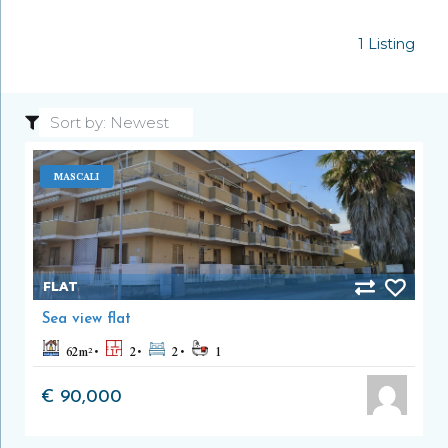
1 Listing
MASCALI
FLAT
Sea view flat
62
m²
2
2
1
€ 90,000