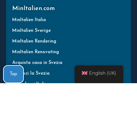
MinItalien.com
MinItalien Italia
MinItalien Sverige
MinItalien Rendering
MinItalien Renovating
Acquista casa in Svezia
English (UK)
Conosci la Svezia
Top
Köpa hus i Italien
Köpprocessen
Drömhus för 1 €