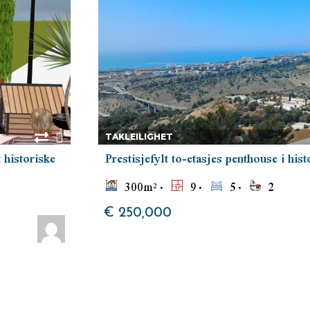
TAKLEILIGHET
 historiske
Prestisjefylt to-etasjes penthouse i his
300
m²
9
5
2
€ 250,000