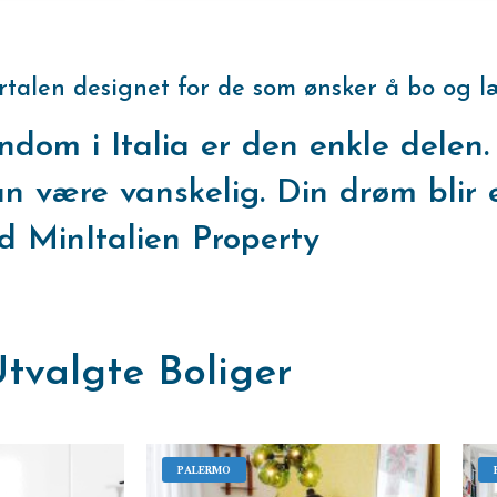
rtalen designet for de som ønsker å bo og l
om i Italia er den enkle delen. 
an være vanskelig. Din drøm bli
 MinItalien Property
tvalgte Boliger
PALERMO