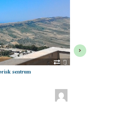
LEILIGHET
torisk sentrum
Billig hus i sentrum
80
m²
5
€ 185,000