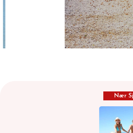
Nær S