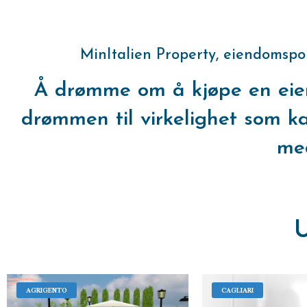
MinItalien Property, eiendomspo
Å drømme om å kjøpe en eiend
drømmen til virkelighet som k
med
U
AGRIGENTO
CAGLIARI