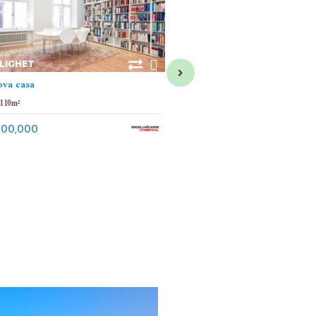
ILIGHET
LEILIGHET
va casa
Det vakreste huset i hele Pal
historiske sentrum
110
m²
140
m²
3
2
300,000
€ 1,250,000
TORINO