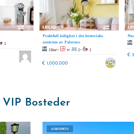
LEILIGHET
LE
Praktfull leilighet i det historiske
Nuo
sentrum av Palermo
2
120
m²
6
2
2
€ 
€ 1,000,000
VIP Bosteder
AGRIGENTO