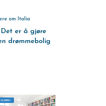
ære om Italia
Det er å gjøre
r en drømmebolig
PALERMO
PALERMO