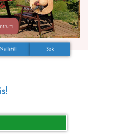
entrum
Nullstill
Søk
s!