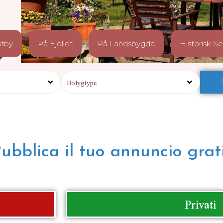
stby
På Fjellet
På Landsbygda
Historisk S
Pubblica il tuo annuncio grati
Privati