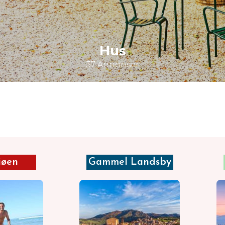
Hus
37 Annonser
jøen
Gammel Landsby