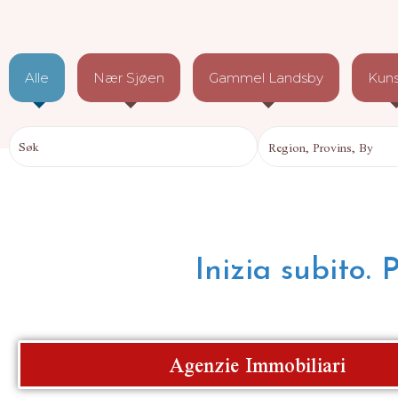
Alle
Nær Sjøen
Gammel Landsby
Kun
Inizia subito. 
Agenzie Immobiliari