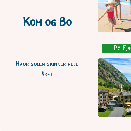
Kom og Bo
På Fje
Hvor solen skinner hele
året