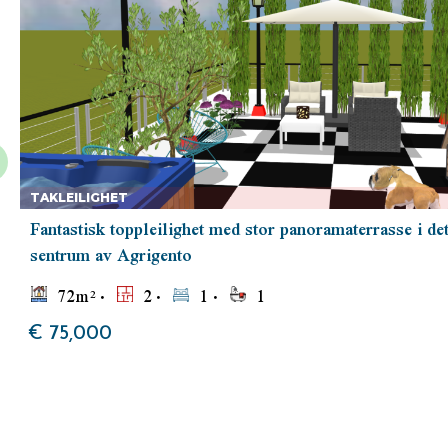
TAKLEILIGHET
Fantastisk toppleilighet med stor panoramaterrasse i det
sentrum av Agrigento
72
m²
2
1
1
€ 75,000