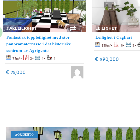
TAKLEILIGHET
LEILIGHET
Fantastisk toppleilighet med stor
Leilighet i Cagliari
panoramaterrasse i det historiske
125
m²
5
2
sentrum av Agrigento
72
m²
2
1
1
€ 290,000
€ 75,000
AGRIGENTO