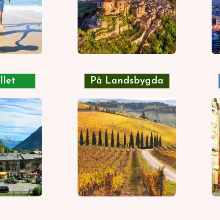
llet
På Landsbygda