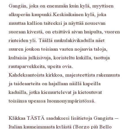
Gangiin, joka on enemmän kuin kylä, myyttisen
alkuperän kaupunki.Keskiaikainen kylä, joka
muuttaa kallion taiteeksi ja näyttää nousevan
suoraan kivestä, on etsittävä aivan huipulta, vuoren
rinteiden yli. Täällä mukulakivikadulla näet
suuren joukon toisiaan vasten nojaavia taloja,
kultaisia ​​julkisivuja, koristeltu kukilla, taottuja
rautaparvekkeita, upeita ovia.
Kahdeksantoista kirkkoa, majesteettista rakennusta
ja taideaarteita on hajallaan näillä kapeilla
kaduilla, jotka kiemurtelevat ja kietoutuvat
toisiinsa upeassa luonnonympäristössä.
Klikkaa
TÄSTÄ
saadaksesi lisätietoja Gangista –
Italian kauneimmasta kylästä (Borgo più Bello