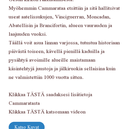
Myöhemmin Cammarataa etsittiin ja sitä hallitsivat
useat aatelissukujen, Vinciguerran, Moncadan,
Abatellisin ja Brancifortin, alueen vaurauden ja
laajuuden vuoksi.
Täällä voit asua linnan varjossa, tutustua historiaan
päivästä toiseen, kävellä pienillä kaduilla ja
pysähtyä avoimille alueille maistamaan
käsintehtyjä juustoja ja jälkiruokia sellaisina kuin
ne valmistettiin 1000 vuotta sitten.
Klikkaa
TÄSTÄ
saadaksesi lisätietoja
Cammaratasta
Klikkaa
TÄSTÄ
katsomaan videon
Katso Kuvat