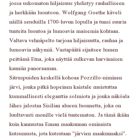
jossa uskomaton hiljaisuus yhdistyy rauhalliseen
ja herkkään luontoon. Wolfgang Goethe käveli
näillä seuduilla 1700-luvun lopulla ja tunsi suuria
tunteita luontoa ja lumoavia maisemia kohtaan.
Valtava vehnäpelto tarjoaa hiljaisuutta, rauhaa ja
lumoavia näkymiä. Vastapäätä sijaitsee lumen
peittämä Etna, joka näyttää sulkevan harvinaisen
kauniin panoraaman.
Sitruspuiden keskellä kohoaa Pozzillo-niminen
järvi, jonka pitkä hopeinen kaistale muistuttaa
kummallisesti eleganttia solmiota ja jonka näköala
lähes jalostaa Sisilian alueen luonnetta, joka on
luultavasti monille vielä tuntematon. Ja tämä ikään
kuin kannustaa Ennan maakunnan ominaista
kutsumusta, jota kutsutaan "järvien maakunnaksi".