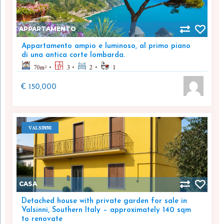
APPARTAMENTO
Appartamento ampio e luminoso, al primo piano
di una antica corte lombarda.
70
m²
3
2
1
€ 150,000
VALSINNI
CASA
Detached house with private garden for sale in
Valsinni, Southern Italy – approximately 140 sqm
to renovate