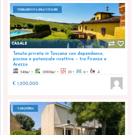
TERRANUOVA BRACCIOLINI
CASALE
Tenuta privata in Toscana con dependance,
piscina e potenziale ricettivo – tra Firenze e
Arezzo
540
m²
10000
m²
10
6
4
€ 1,200,000
TARQUINIA