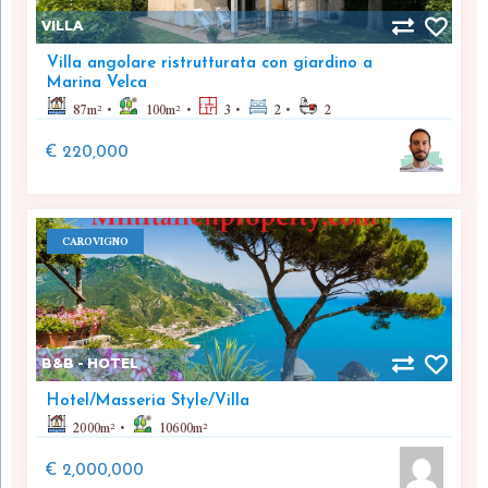
VILLA
Villa angolare ristrutturata con giardino a
Marina Velca
87
m²
100
m²
3
2
2
€ 220,000
CAROVIGNO
B&B - HOTEL
Hotel/Masseria Style/Villa
2000
m²
10600
m²
€ 2,000,000