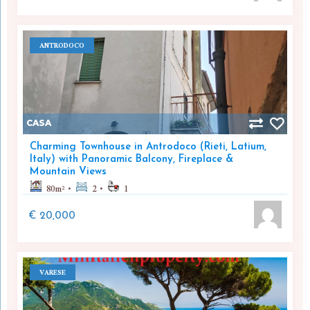
ANTRODOCO
CASA
Charming Townhouse in Antrodoco (Rieti, Latium,
Italy) with Panoramic Balcony, Fireplace &
Mountain Views
80
m²
2
1
€ 20,000
VARESE