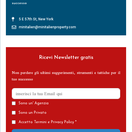
successo
Leggi Tutto »
5 E 57th St, New York
minitalien@minitalienproperty.com
Ricevi Newsletter gratis
Non perdere gli ultimi suggerimenti, strumenti e tattiche per il
tuo successo
Sono un' Agenzia
Sono un Privato
Accetto Termini e Privacy Policy *