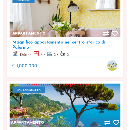
APPARTAMENTO
Magnifico appartamento nel centro storico di
Palermo
120
m²
6
2
2
€ 1,000,000
CALTANISSETTA
APPARTAMENTO