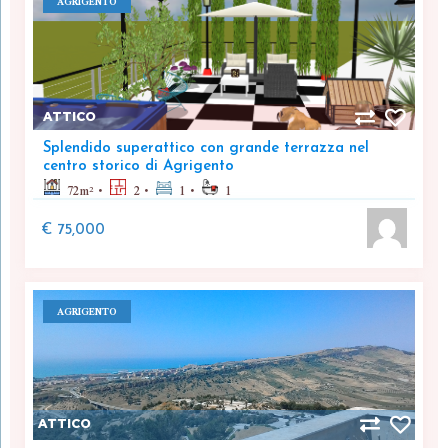
AGRIGENTO
ATTICO
Splendido superattico con grande terrazza nel
centro storico di Agrigento
72
m²
2
1
1
€ 75,000
AGRIGENTO
ATTICO