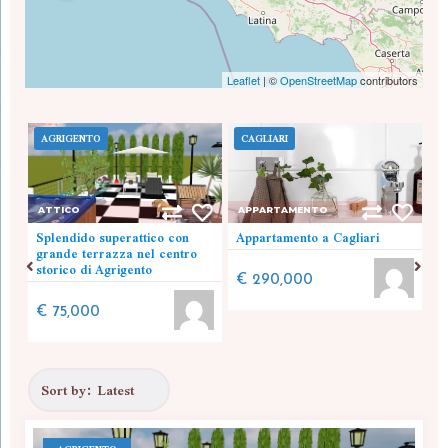
Leaflet
|
©
OpenStreetMap
contributors
AGRIGENTO
CAGLIARI
P
ATTICO
APPARTAMENTO
A
Splendido superattico con
Appartamento a Cagliari
M
grande terrazza nel centro
ce
storico di Agrigento
€ 290,000
€
€ 75,000