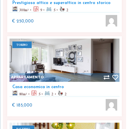
Prestigioso attico e superattico in centro storico
300
m²
9
5
2
€ 250,000
TORINO
APPARTAMENTO
Casa economica in centro
80
m²
5
2
2
€ 185,000
PALERMO