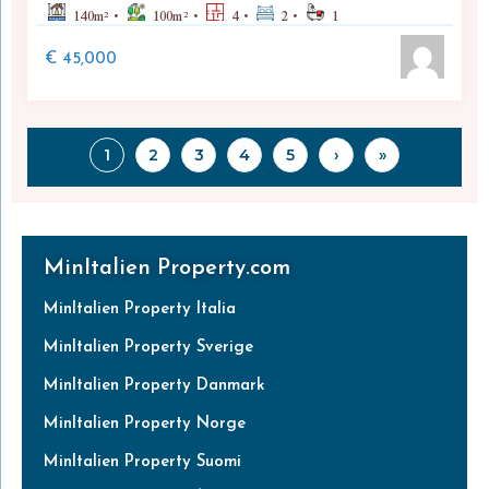
140
m²
100
m²
4
2
1
€ 45,000
1
2
3
4
5
›
»
MinItalien Property.com
MinItalien Property Italia
MinItalien Property Sverige
MinItalien Property Danmark
MinItalien Property Norge
MinItalien Property Suomi