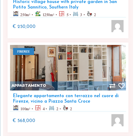
Historic village house with private garden in San
Potito Sannitico, Southern Italy
250
m²
1250
m²
5
3
2
€ 250,000
FIRENZE
APPARTAMENTO
Elegante appartamento con terrazzo nel cuore di
Firenze, vicino a Piazza Santa Croce
100
m²
4
2
2
€ 568,000