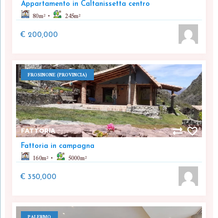
Appartamento in Caltanissetta centro
80
m²
245
m²
€ 200,000
FROSINONE (PROVINCIA)
FATTORIA
Fattoria in campagna
160
m²
5000
m²
€ 350,000
PALERMO