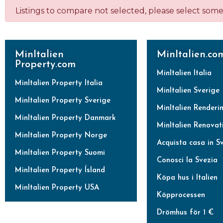
Listings to compare not selected, please select some 
MinItalien
MinItalien.co
Property.com
MinItalien Italia
MinItalien Property Italia
MinItalien Sverige
MinItalien Property Sverige
MinItalien Renderi
MinItalien Property Danmark
MinItalien Renovat
MinItalien Property Norge
Acquista casa in S
MinItalien Property Suomi
Conosci la Svezia
MinItalien Property Ísland
Köpa hus i Italien
MinItalien Property USA
Köpprocessen
Drömhus för 1 €