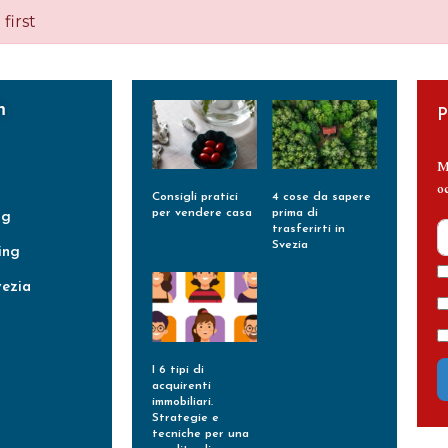
first
m
P
M
o
Consigli pratici
4 cose da sapere
per vendere casa
prima di
ng
trasferirti in
Leggi Tutto »
Svezia
ing
Leggi Tutto »
vezia
I 6 tipi di
acquirenti
immobiliari.
Strategie e
tecniche per una