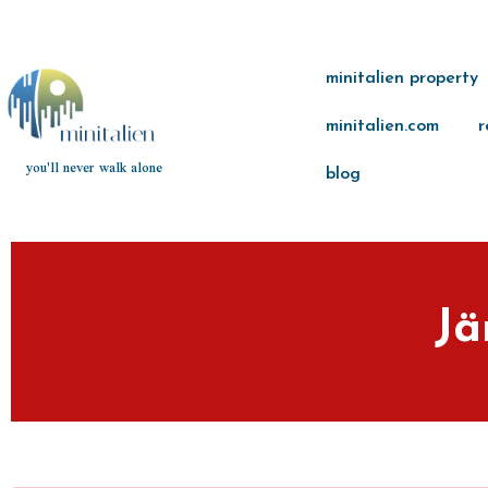
minitalien property
minitalien.com
r
you'll never walk alone
blog
Jä