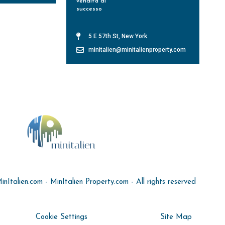
vendita di
successo
Leggi Tutto »
5 E 57th St, New York
minitalien@minitalienproperty.com
Italien.com - MinItalien Property.com - All rights reserved
Cookie Settings
Site Map