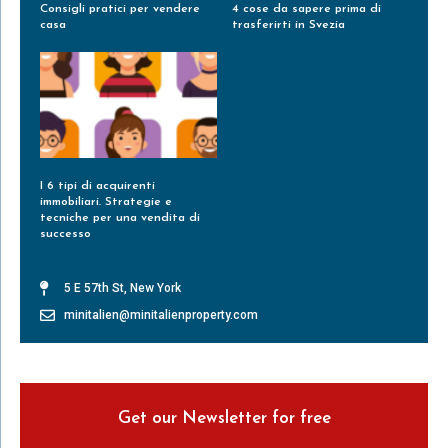
Consigli pratici per vendere
4 cose da sapere prima di
casa
trasferirti in Svezia
Leggi Tutto »
Leggi Tutto »
I 6 tipi di acquirenti
immobiliari. Strategie e
tecniche per una vendita di
successo
Leggi Tutto »
5 E 57th St, New York
minitalien@minitalienproperty.com
Get our Newsletter for free