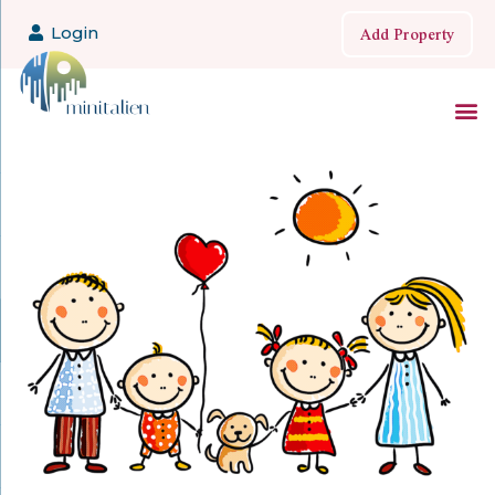
Add Property
Login