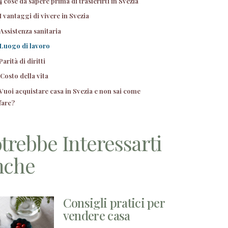
4 cose da sapere prima di trasferirti in Svezia
I vantaggi di vivere in Svezia
Assistenza sanitaria
Luogo di lavoro
Parità di diritti
Costo della vita
Vuoi acquistare casa in Svezia e non sai come
fare?
trebbe Interessarti
nche
Consigli pratici per
vendere casa