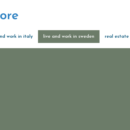
ore
and work in italy
live and work in sweden
real estate