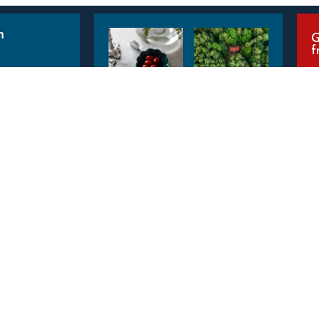
m
G
f
E
v
Consigli pratici
4 cose da sapere
per vendere casa
prima di
ng
á
trasferirti in
Leggi Tutto »
Svezia
ing
Leggi Tutto »
vezia
I 6 tipi di
acquirenti
immobiliari.
Strategie e
tecniche per una
vendita di
successo
Leggi Tutto »