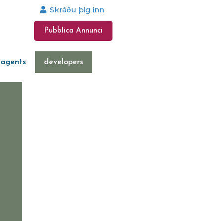
Skráðu þig inn
Pubblica Annunci
 agents
developers