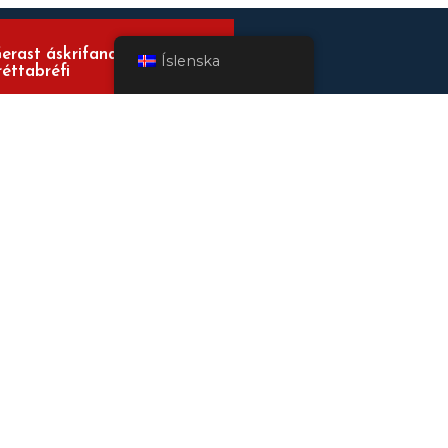
erast áskrifandi að
Íslenska
réttabréfi
kki missa af nýjustu ráðunum,
erkfærunum og aðferðum til að ná
rangri
Ég er fasteignasali
Ég er einkaaðili
Accetto Termini e Privacy Policy *
Skráðu þig